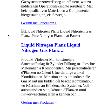
Gassystemer zouverlässeg an effizient, wat zu
nidderegen Operatiounskäschte resultéiert. Mat
héichqualitativen Materialien a Komponenten
hiergestallt ginn, eis flësseg o ...
Gesinn méi Produiten
>
Liquid Nitrogen Planz Liquid
Nitrogen Gas Planz ...
Produkt Virdeeler Mir konstruéiere
Sauerstoffanlag fir Zylinder Füllung mat beschte
Materialien a Komponenten. Mir personaliséieren
d'Planzen no Client Ufuerderunge a lokal
Konditiounen. Mir stinn eraus am industrielle
Gas Maart mir bidden déi bescht Kombinatioun
vu Käschten an Effizienz eise Systemer. Voll
automatiséiert sinn, kënnen d'Planzen ouni
Iwwerwaachung lafen a kënnen och ...
Gesinn méi Produiten
>