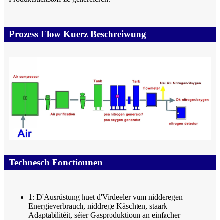
Prozess Flow Kuerz Beschreiwung
Technesch Fonctiounen
1: D'Ausrüstung huet d'Virdeeler vum nidderegen
Energieverbrauch, niddrege Käschten, staark
Adaptabilitéit, séier Gasproduktioun an einfacher