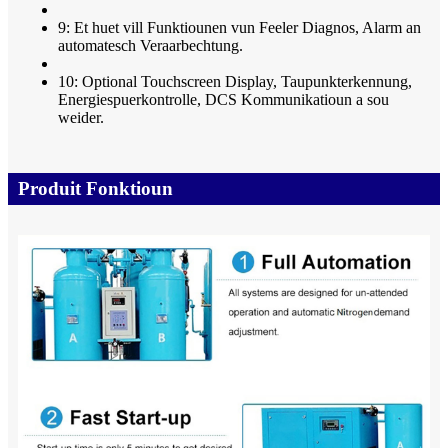
9: Et huet vill Funktiounen vun Feeler Diagnos, Alarm an
automatesch Veraarbechtung.
10: Optional Touchscreen Display, Taupunkterkennung,
Energiespuerkontrolle, DCS Kommunikatioun a sou
weider.
Produit Fonktioun