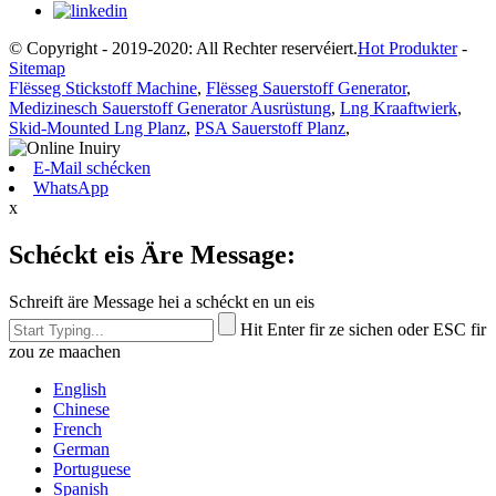
© Copyright - 2019-2020: All Rechter reservéiert.
Hot Produkter
-
Sitemap
Flësseg Stickstoff Machine
,
Flësseg Sauerstoff Generator
,
Medizinesch Sauerstoff Generator Ausrüstung
,
Lng Kraaftwierk
,
Skid-Mounted Lng Planz
,
PSA Sauerstoff Planz
,
E-Mail schécken
WhatsApp
x
Schéckt eis Äre Message:
Schreift äre Message hei a schéckt en un eis
Hit Enter fir ze sichen oder ESC fir
zou ze maachen
English
Chinese
French
German
Portuguese
Spanish