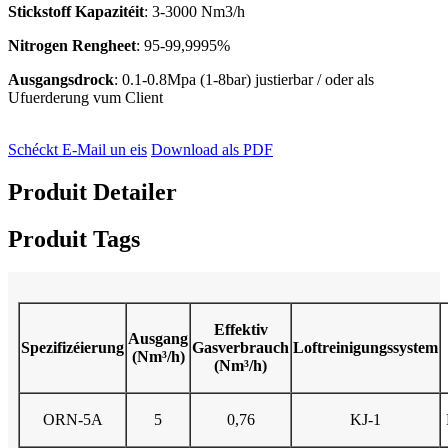
Stickstoff Kapazitéit
: 3-3000 Nm3/h
Nitrogen Rengheet
: 95-99,9995%
Ausgangsdrock
: 0.1-0.8Mpa (1-8bar) justierbar / oder als
Ufuerderung vum Client
Schéckt E-Mail un eis
Download als PDF
Produit Detailer
Produit Tags
Effektiv
Ausgang
Spezifizéierung
Gasverbrauch
Loftreinigungssystem
(Nm³/h)
(Nm³/h)
ORN-5A
5
0,76
KJ-1