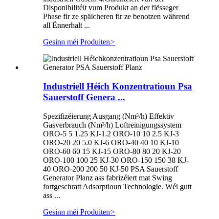
Disponibilitéit vum Produkt an der flësseger
Phase fir ze späicheren fir ze benotzen während
all Ënnerhalt ...
Gesinn méi Produiten
>
Industriell Héich Konzentratioun Psa
Sauerstoff Genera ...
Spezifizéierung Ausgang (Nm³/h) Effektiv
Gasverbrauch (Nm³/h) Loftreinigungssystem
ORO-5 5 1.25 KJ-1.2 ORO-10 10 2.5 KJ-3
ORO-20 20 5.0 KJ-6 ORO-40 40 10 KJ-10
ORO-60 60 15 KJ-15 ORO-80 80 20 KJ-20
ORO-100 100 25 KJ-30 ORO-150 150 38 KJ-
40 ORO-200 200 50 KJ-50 PSA Sauerstoff
Generator Planz ass fabrizéiert mat Swing
fortgeschratt Adsorptioun Technologie. Wéi gutt
ass ...
Gesinn méi Produiten
>