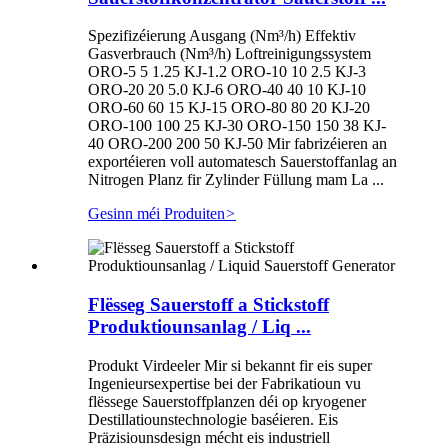
Spezifizéierung Ausgang (Nm³/h) Effektiv
Gasverbrauch (Nm³/h) Loftreinigungssystem
ORO-5 5 1.25 KJ-1.2 ORO-10 10 2.5 KJ-3
ORO-20 20 5.0 KJ-6 ORO-40 40 10 KJ-10
ORO-60 60 15 KJ-15 ORO-80 80 20 KJ-20
ORO-100 100 25 KJ-30 ORO-150 150 38 KJ-
40 ORO-200 200 50 KJ-50 Mir fabrizéieren an
exportéieren voll automatesch Sauerstoffanlag an
Nitrogen Planz fir Zylinder Füllung mam La ...
Gesinn méi Produiten
>
Flësseg Sauerstoff a Stickstoff
Produktiounsanlag / Liq ...
Produkt Virdeeler Mir si bekannt fir eis super
Ingenieursexpertise bei der Fabrikatioun vu
flëssege Sauerstoffplanzen déi op kryogener
Destillatiounstechnologie baséieren. Eis
Präzisiounsdesign mécht eis industriell