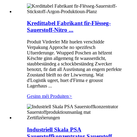
Kredittabel Fabrikant fir-Flësseg-
Sauerstoff-Nitro ...
Produit Virdeeler Mir huelen verschidde
Verpakung Approche no spezifesch
Ufuerderunge. Wrapped Poschen an hëlzent
Këschte ginn allgemeng fir waasserdicht,
staubbeständeg a schockbeständeg Zwecker
benotzt, fir datt all Ausrüstung an engem perfekte
Zoustand bleift no der Liwwerung. Wat
d'Logistik ugeet, huet d'Firma e grousst
Lagerhaus ...
Gesinn méi Produiten
>
Industriell Skala PSA
Sauerstoffkonzentrator Sauerstoff ...