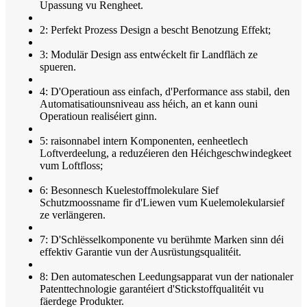
Upassung vu Rengheet.
2: Perfekt Prozess Design a bescht Benotzung Effekt;
3: Modulär Design ass entwéckelt fir Landfläch ze
spueren.
4: D'Operatioun ass einfach, d'Performance ass stabil, den
Automatisatiounsniveau ass héich, an et kann ouni
Operatioun realiséiert ginn.
5: raisonnabel intern Komponenten, eenheetlech
Loftverdeelung, a reduzéieren den Héichgeschwindegkeet
vum Loftfloss;
6: Besonnesch Kuelestoffmolekulare Sief
Schutzmoossname fir d'Liewen vum Kuelemolekularsief
ze verlängeren.
7: D'Schlësselkomponente vu berühmte Marken sinn déi
effektiv Garantie vun der Ausrüstungsqualitéit.
8: Den automateschen Leedungsapparat vun der nationaler
Patenttechnologie garantéiert d'Stickstoffqualitéit vu
fäerdege Produkter.