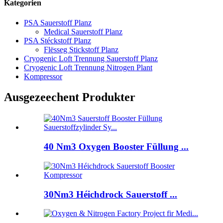
Kategorien
PSA Sauerstoff Planz
Medical Sauerstoff Planz
PSA Stéckstoff Planz
Flësseg Stickstoff Planz
Cryogenic Loft Trennung Sauerstoff Planz
Cryogenic Loft Trennung Nitrogen Plant
Kompressor
Ausgezeechent Produkter
40 Nm3 Oxygen Booster Füllung ...
30Nm3 Héichdrock Sauerstoff ...