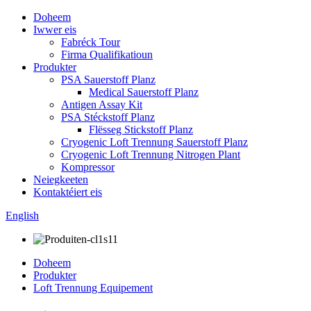
Doheem
Iwwer eis
Fabréck Tour
Firma Qualifikatioun
Produkter
PSA Sauerstoff Planz
Medical Sauerstoff Planz
Antigen Assay Kit
PSA Stéckstoff Planz
Flësseg Stickstoff Planz
Cryogenic Loft Trennung Sauerstoff Planz
Cryogenic Loft Trennung Nitrogen Plant
Kompressor
Neiegkeeten
Kontaktéiert eis
English
Doheem
Produkter
Loft Trennung Equipement