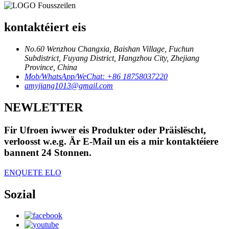
kontaktéiert eis
No.60 Wenzhou Changxia, Baishan Village, Fuchun
Subdistrict, Fuyang District, Hangzhou City, Zhejiang
Province, China
Mob/WhatsApp/WeChat: +86 18758037220
amyjiang1013@gmail.com
NEWLETTER
Fir Ufroen iwwer eis Produkter oder Präislëscht,
verloosst w.e.g. Är E-Mail un eis a mir kontaktéiere
bannent 24 Stonnen.
ENQUETE ELO
Sozial