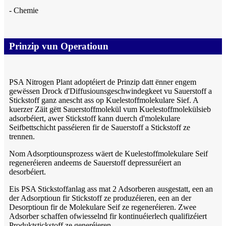
- Chemie
Prinzip vun Operatioun
PSA Nitrogen Plant adoptéiert de Prinzip datt ënner engem
gewëssen Drock d'Diffusiounsgeschwindegkeet vu Sauerstoff a
Stickstoff ganz anescht ass op Kuelestoffmolekulare Sief. A
kuerzer Zäit gëtt Sauerstoffmolekül vum Kuelestoffmolekülsieb
adsorbéiert, awer Stickstoff kann duerch d'molekulare
Seifbettschicht passéieren fir de Sauerstoff a Stickstoff ze
trennen.
Nom Adsorptiounsprozess wäert de Kuelestoffmolekulare Seif
regeneréieren andeems de Sauerstoff depressuréiert an
desorbéiert.
Eis PSA Stickstoffanlag ass mat 2 Adsorberen ausgestatt, een an
der Adsorptioun fir Stickstoff ze produzéieren, een an der
Desorptioun fir de Molekulare Seif ze regeneréieren. Zwee
Adsorber schaffen ofwiesselnd fir kontinuéierlech qualifizéiert
Produktstickstoff ze generéieren.