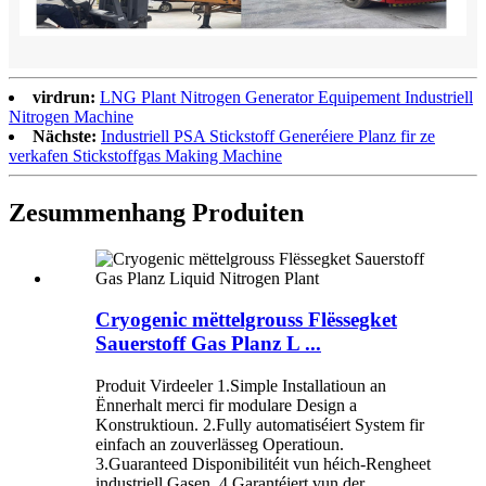
virdrun:
LNG Plant Nitrogen Generator Equipement Industriell
Nitrogen Machine
Nächste:
Industriell PSA Stickstoff Generéiere Planz fir ze
verkafen Stickstoffgas Making Machine
Zesummenhang Produiten
Cryogenic mëttelgrouss Flëssegket
Sauerstoff Gas Planz L ...
Produit Virdeeler 1.Simple Installatioun an
Ënnerhalt merci fir modulare Design a
Konstruktioun. 2.Fully automatiséiert System fir
einfach an zouverlässeg Operatioun.
3.Guaranteed Disponibilitéit vun héich-Rengheet
industriell Gasen. 4.Garantéiert vun der