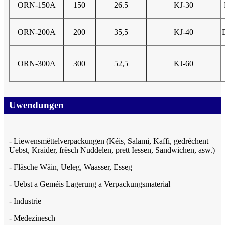
ORN-150A
150
26.5
KJ-30
ORN-200A
200
35,5
KJ-40
ORN-300A
300
52,5
KJ-60
Uwendungen
- Liewensmëttelverpackungen (Kéis, Salami, Kaffi, gedréchent
Uebst, Kraider, frësch Nuddelen, prett Iessen, Sandwichen, asw.)
- Fläsche Wäin, Ueleg, Waasser, Esseg
- Uebst a Geméis Lagerung a Verpackungsmaterial
- Industrie
- Medezinesch