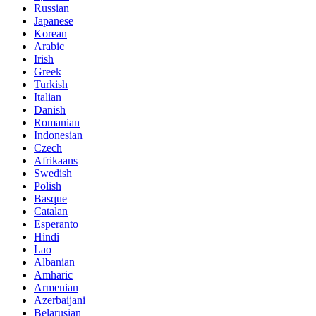
Russian
Japanese
Korean
Arabic
Irish
Greek
Turkish
Italian
Danish
Romanian
Indonesian
Czech
Afrikaans
Swedish
Polish
Basque
Catalan
Esperanto
Hindi
Lao
Albanian
Amharic
Armenian
Azerbaijani
Belarusian