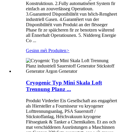
Konstruktioun. 2.Fully automatiséiert System fir
einfach an zouverlässeg Operatioun.
3.Guaranteed Disponibilitéit vun héich-Rengheet
industriell Gasen. 4.Garantéiert vun der
Disponibilitéit vum Produkt an der flësseger
Phase fir ze späicheren fir ze benotzen während
all Ënnerhalt Operatiounen. 5. Niddereg Energie
Co ...
Gesinn méi Produiten
>
Cryogenic Typ Mini Skala Loft
Trennung Planz ...
Produkt Virdeeler Eis Gesellschaft ass engagéiert
als Hiersteller a Fournisseur vu kryogener
Lofttrennungsanlag, PSA Sauerstoff /
Stickstoffanlag, Héichvakuum kryogene
Flëssegtank & Tanker a Chemikalien. Et ass och
mat verschiddenen Ausrüstungen a Maschinnen