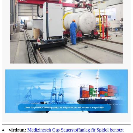
virdrun:
Medizinesch Gas Sauerstoffanlag fir Spidol benotzt