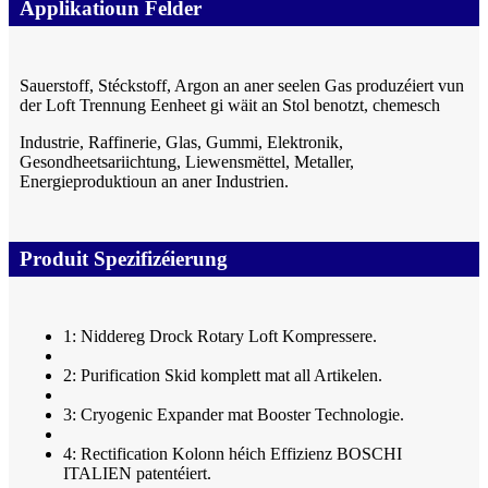
Applikatioun Felder
Sauerstoff, Stéckstoff, Argon an aner seelen Gas produzéiert vun
der Loft Trennung Eenheet gi wäit an Stol benotzt, chemesch
Industrie, Raffinerie, Glas, Gummi, Elektronik,
Gesondheetsariichtung, Liewensmëttel, Metaller,
Energieproduktioun an aner Industrien.
Produit Spezifizéierung
1: Niddereg Drock Rotary Loft Kompressere.
2: Purification Skid komplett mat all Artikelen.
3: Cryogenic Expander mat Booster Technologie.
4: Rectification Kolonn héich Effizienz BOSCHI
ITALIEN patentéiert.