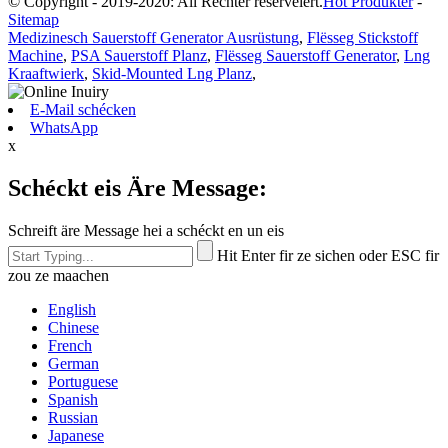
© Copyright - 2019-2020: All Rechter reservéiert.
Hot Produkter
-
Sitemap
Medizinesch Sauerstoff Generator Ausrüstung
,
Flësseg Stickstoff
Machine
,
PSA Sauerstoff Planz
,
Flësseg Sauerstoff Generator
,
Lng
Kraaftwierk
,
Skid-Mounted Lng Planz
,
E-Mail schécken
WhatsApp
x
Schéckt eis Äre Message:
Schreift äre Message hei a schéckt en un eis
Hit Enter fir ze sichen oder ESC fir
zou ze maachen
English
Chinese
French
German
Portuguese
Spanish
Russian
Japanese