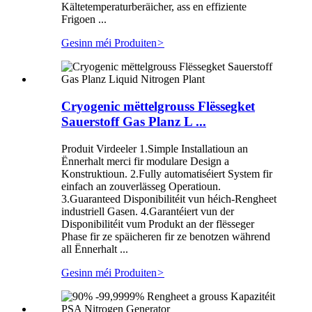
Kältetemperaturberäicher, ass en effiziente
Frigoen ...
Gesinn méi Produiten
>
Cryogenic mëttelgrouss Flëssegket
Sauerstoff Gas Planz L ...
Produit Virdeeler 1.Simple Installatioun an
Ënnerhalt merci fir modulare Design a
Konstruktioun. 2.Fully automatiséiert System fir
einfach an zouverlässeg Operatioun.
3.Guaranteed Disponibilitéit vun héich-Rengheet
industriell Gasen. 4.Garantéiert vun der
Disponibilitéit vum Produkt an der flësseger
Phase fir ze späicheren fir ze benotzen während
all Ënnerhalt ...
Gesinn méi Produiten
>