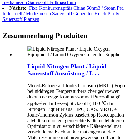
medizinesch Sauerstoff Füllmaschinn
Nächste:
Fixe Konkurrenzpräis China 50nm3 / Stonn Psa
Industriell / Medizinesch Sauerstoff Generator Héich Purity
Sauerstoff Planzen
Zesummenhang Produiten
Liquid Nitrogen Plant / Liquid
Sauerstoff Ausrüstung / L ...
Mixed-Refrigerant Joule-Thomson (MRJT) Frigo
bei niddregen Temperaturberäicher gedriwwen
duerch eenzege Kompressor mat Precooling gëtt
applizéiert fir flësseg Stickstoff (-180 ℃) fir
Nitrogen Liquefier aus TIPC, CAS. MRJT, e
Joule-Thomson Zyklus baséiert op Reoccupation
a Multikomponent gemëschte Kältemëttel duerch
Optimisatioun vu verschiddene Kältemëttel mat
verschiddene Kachpunkte mat engem gudde
Match zesumme mat hiren jeweilegen effiziente