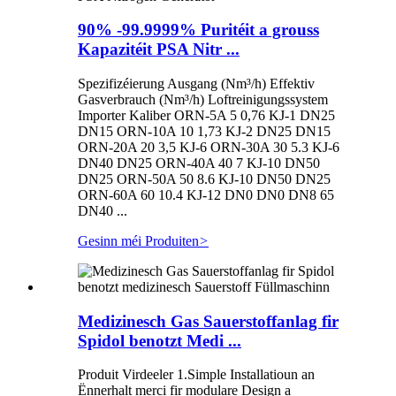
90% -99.9999% Puritéit a grouss
Kapazitéit PSA Nitr ...
Spezifizéierung Ausgang (Nm³/h) Effektiv
Gasverbrauch (Nm³/h) Loftreinigungssystem
Importer Kaliber ORN-5A 5 0,76 KJ-1 DN25
DN15 ORN-10A 10 1,73 KJ-2 DN25 DN15
ORN-20A 20 3,5 KJ-6 ORN-30A 30 5.3 KJ-6
DN40 DN25 ORN-40A 40 7 KJ-10 DN50
DN25 ORN-50A 50 8.6 KJ-10 DN50 DN25
ORN-60A 60 10.4 KJ-12 DN0 DN0 DN8 65
DN40 ...
Gesinn méi Produiten
>
Medizinesch Gas Sauerstoffanlag fir
Spidol benotzt Medi ...
Produit Virdeeler 1.Simple Installatioun an
Ënnerhalt merci fir modulare Design a