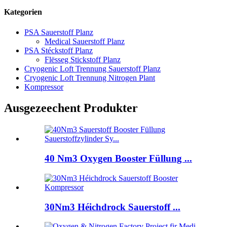
Kategorien
PSA Sauerstoff Planz
Medical Sauerstoff Planz
PSA Stéckstoff Planz
Flësseg Stickstoff Planz
Cryogenic Loft Trennung Sauerstoff Planz
Cryogenic Loft Trennung Nitrogen Plant
Kompressor
Ausgezeechent Produkter
40 Nm3 Oxygen Booster Füllung ...
30Nm3 Héichdrock Sauerstoff ...