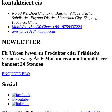
kontaktéiert eis
No.60 Wenzhou Changxia, Baishan Village, Fuchun
Subdistrict, Fuyang District, Hangzhou City, Zhejiang
Province, China
Mob/WhatsApp/WeChat: +86 18758037220
amyjiang1013@gmail.com
NEWLETTER
Fir Ufroen iwwer eis Produkter oder Präislëscht,
verloosst w.e.g. Är E-Mail un eis a mir kontaktéiere
bannent 24 Stonnen.
ENQUETE ELO
Sozial