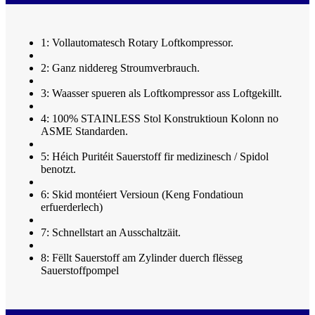
1: Vollautomatesch Rotary Loftkompressor.
2: Ganz niddereg Stroumverbrauch.
3: Waasser spueren als Loftkompressor ass Loftgekillt.
4: 100% STAINLESS Stol Konstruktioun Kolonn no
ASME Standarden.
5: Héich Puritéit Sauerstoff fir medizinesch / Spidol
benotzt.
6: Skid montéiert Versioun (Keng Fondatioun
erfuerderlech)
7: Schnellstart an Ausschaltzäit.
8: Fëllt Sauerstoff am Zylinder duerch flësseg
Sauerstoffpompel