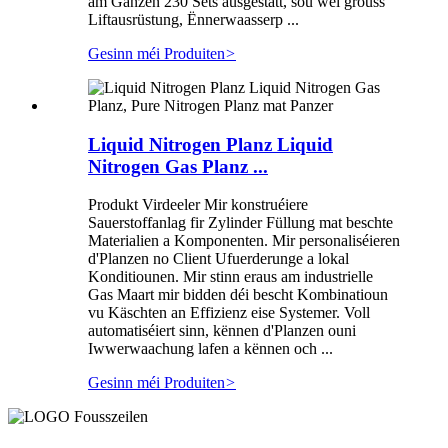
am Ganzen 230 Sets ausgestatt, sou wéi grouss
Liftausrüstung, Ënnerwaasserp ...
Gesinn méi Produiten
>
Liquid Nitrogen Planz Liquid
Nitrogen Gas Planz ...
Produkt Virdeeler Mir konstruéiere
Sauerstoffanlag fir Zylinder Füllung mat beschte
Materialien a Komponenten. Mir personaliséieren
d'Planzen no Client Ufuerderunge a lokal
Konditiounen. Mir stinn eraus am industrielle
Gas Maart mir bidden déi bescht Kombinatioun
vu Käschten an Effizienz eise Systemer. Voll
automatiséiert sinn, kënnen d'Planzen ouni
Iwwerwaachung lafen a kënnen och ...
Gesinn méi Produiten
>