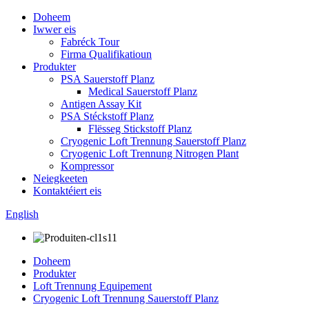
Doheem
Iwwer eis
Fabréck Tour
Firma Qualifikatioun
Produkter
PSA Sauerstoff Planz
Medical Sauerstoff Planz
Antigen Assay Kit
PSA Stéckstoff Planz
Flësseg Stickstoff Planz
Cryogenic Loft Trennung Sauerstoff Planz
Cryogenic Loft Trennung Nitrogen Plant
Kompressor
Neiegkeeten
Kontaktéiert eis
English
Doheem
Produkter
Loft Trennung Equipement
Cryogenic Loft Trennung Sauerstoff Planz