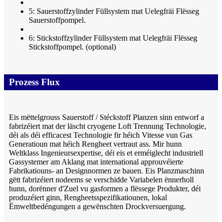
5: Sauerstoffzylinder Füllsystem mat Uelegfräi Flësseg
Sauerstoffpompel.
6: Stickstoffzylinder Füllsystem mat Uelegfräi Flësseg
Stickstoffpompel. (optional)
Prozess Flux
Eis mëttelgrouss Sauerstoff / Stéckstoff Planzen sinn entworf a
fabrizéiert mat der läscht cryogene Loft Trennung Technologie,
déi als déi efficacest Technologie fir héich Vitesse vun Gas
Generatioun mat héich Rengheet vertraut ass. Mir hunn
Weltklass Ingenieursexpertise, déi eis et erméiglecht industriell
Gassystemer am Aklang mat international approuvéierte
Fabrikatiouns- an Designnormen ze bauen. Eis Planzmaschinn
gëtt fabrizéiert nodeems se verschidde Variabelen ënnerholl
hunn, dorënner d'Zuel vu gasformen a flëssege Produkter, déi
produzéiert ginn, Rengheetsspezifikatiounen, lokal
Ëmweltbedéngungen a gewënschten Drockversuergung.