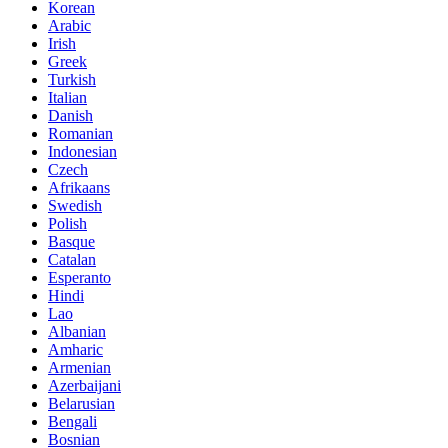
Korean
Arabic
Irish
Greek
Turkish
Italian
Danish
Romanian
Indonesian
Czech
Afrikaans
Swedish
Polish
Basque
Catalan
Esperanto
Hindi
Lao
Albanian
Amharic
Armenian
Azerbaijani
Belarusian
Bengali
Bosnian