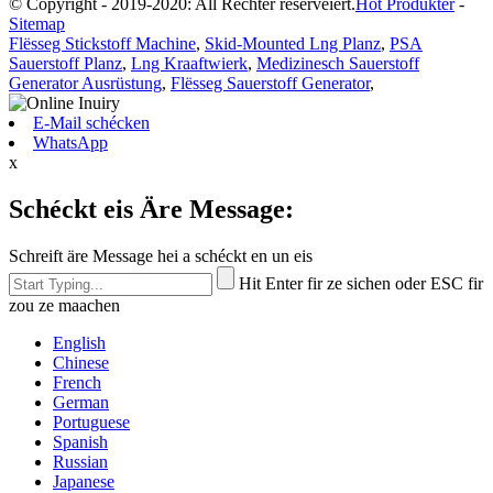
© Copyright - 2019-2020: All Rechter reservéiert.
Hot Produkter
-
Sitemap
Flësseg Stickstoff Machine
,
Skid-Mounted Lng Planz
,
PSA
Sauerstoff Planz
,
Lng Kraaftwierk
,
Medizinesch Sauerstoff
Generator Ausrüstung
,
Flësseg Sauerstoff Generator
,
E-Mail schécken
WhatsApp
x
Schéckt eis Äre Message:
Schreift äre Message hei a schéckt en un eis
Hit Enter fir ze sichen oder ESC fir
zou ze maachen
English
Chinese
French
German
Portuguese
Spanish
Russian
Japanese