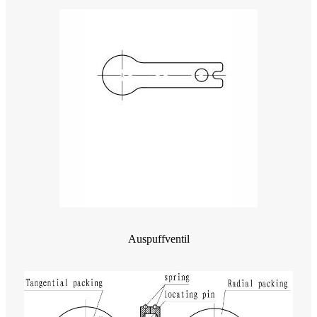
Auspuffventil