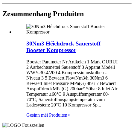
Zesummenhang Produiten
30Nm3 Héichdrock Sauerstoff
Booster Kompressor
Booster Parameter Nr Artikelen 1 Mark OURUI
2 Aarbechtsmëttel Sauerstoff 3 Apparat Modell
WWY-30-4/200 4 Kompressiounskolben -
Niveau 3 5 Bewäert FlowNm3/h 30Nm3 6
Bewäert Inlet Pressure MPa(G) 4bar 7 Bewäert
AuspuffdrockMPa(G) 200bar/150bar 8 Inlet Air
Temperatur ≤60°C 9 Auspufftemperatur 60-
70°C, Sauerstoffausgangstemperatur vum
Ladesystem: 20°C 10 Kompressor Sp...
Gesinn méi Produiten
>