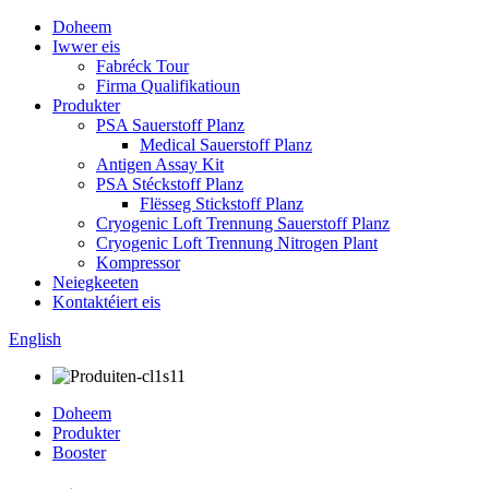
Doheem
Iwwer eis
Fabréck Tour
Firma Qualifikatioun
Produkter
PSA Sauerstoff Planz
Medical Sauerstoff Planz
Antigen Assay Kit
PSA Stéckstoff Planz
Flësseg Stickstoff Planz
Cryogenic Loft Trennung Sauerstoff Planz
Cryogenic Loft Trennung Nitrogen Plant
Kompressor
Neiegkeeten
Kontaktéiert eis
English
Doheem
Produkter
Booster