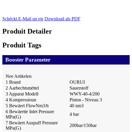
Schéckt E-Mail un eis
Download als PDF
Produit Detailer
Produit Tags
Booster Parameter
Nee Artikelen
1 Brand
OURUI
2 Aarbechtsmëttel
Sauerstoff
3 Apparat Modell
WWY-40-4/200
4 Kompressioun
Piston - Niveau 3
5 Bewäert FlowNm3/h
40 nm3
6 Bewäertte Inlet Pressure
4 bar
MPa(G)
7 Bewäert Auspuff Pressure
200bar/150bar
MPa(G)