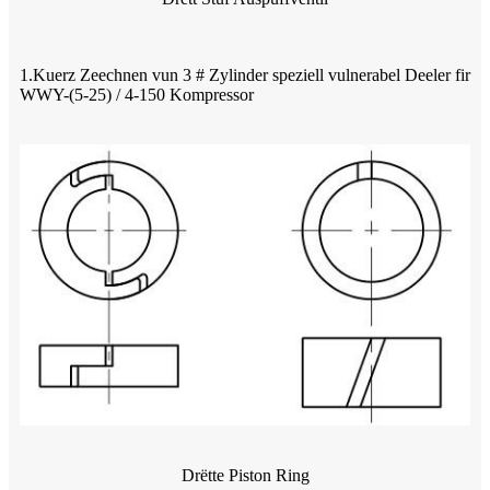
1.Kuerz Zeechnen vun 3 # Zylinder speziell vulnerabel Deeler fir
WWY-(5-25) / 4-150 Kompressor
Drëtte Piston Ring