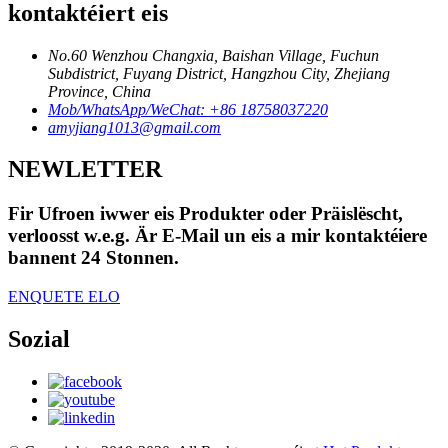
kontaktéiert eis
No.60 Wenzhou Changxia, Baishan Village, Fuchun
Subdistrict, Fuyang District, Hangzhou City, Zhejiang
Province, China
Mob/WhatsApp/WeChat: +86 18758037220
amyjiang1013@gmail.com
NEWLETTER
Fir Ufroen iwwer eis Produkter oder Präislëscht,
verloosst w.e.g. Är E-Mail un eis a mir kontaktéiere
bannent 24 Stonnen.
ENQUETE ELO
Sozial