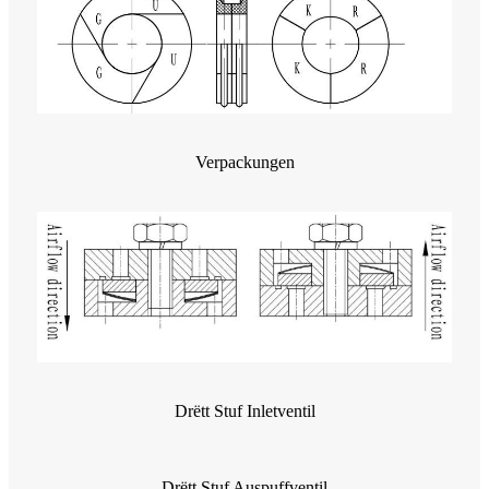
Verpackungen
Drëtt Stuf Inletventil
Drëtt Stuf Auspuffventil