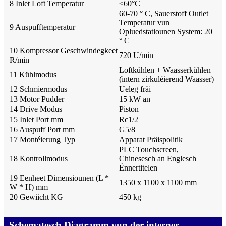
8 Inlet Loft Temperatur
≤
60
°
C
60-70 ° C, Sauerstoff Outlet
Temperatur vun
9 Auspufftemperatur
Opluedstatiounen System: 20
° C
10 Kompressor Geschwindegkeet
720 U/min
R/min
Loftkühlen + Waasserkühlen
11 Kühlmodus
(intern zirkuléierend Waasser)
12 Schmiermodus
Ueleg fräi
13 Motor Pudder
15 kW an
14 Drive Modus
Piston
15 Inlet Port mm
Rc1/2
16 Auspuff Port mm
G5/8
17 Montéierung Typ
Apparat Präispolitik
PLC Touchscreen,
18 Kontrollmodus
Chinesesch an Englesch
Ënnertitelen
19 Eenheet Dimensiounen (L *
1350 x 1100 x 1100 mm
W * H) mm
20 Gewiicht KG
450 kg
Schematesch Diagramm vun der interner