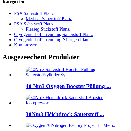
Kategorien
PSA Sauerstoff Planz
Medical Sauerstoff Planz
PSA Stéckstoff Planz
Flësseg Stickstoff Planz
Cryogenic Loft Trennung Sauerstoff Planz
Cryogenic Loft Trennung Nitrogen Plant
Kompressor
Ausgezeechent Produkter
40 Nm3 Oxygen Booster Füllung ...
30Nm3 Héichdrock Sauerstoff ...