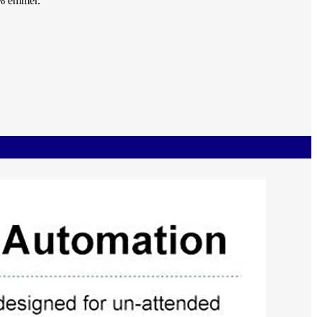
9% ëmmer.