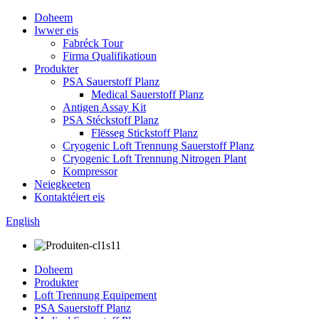
Doheem
Iwwer eis
Fabréck Tour
Firma Qualifikatioun
Produkter
PSA Sauerstoff Planz
Medical Sauerstoff Planz
Antigen Assay Kit
PSA Stéckstoff Planz
Flësseg Stickstoff Planz
Cryogenic Loft Trennung Sauerstoff Planz
Cryogenic Loft Trennung Nitrogen Plant
Kompressor
Neiegkeeten
Kontaktéiert eis
English
Doheem
Produkter
Loft Trennung Equipement
PSA Sauerstoff Planz