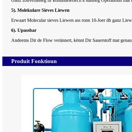
Ganz zouverlässeg fir kontinuéierlech a stänneg Operatioun mat k
5). Molekulare Sieves Liewen
Erwaart Molecular sieves Liewen ass ronn 10-Joer dh ganz Liew
6). Upassbar
Andeems Dir de Flow verännert, kënnt Dir Sauerstoff mat genau
Produit Fonktioun