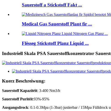
Sauerstoff a Stickstoff Fakt ...
Medical Gas Sauerstoff Plant fir ...
Flësseg Stickstoff Planz Liquid ...
Industriell Skala PSA Sauerstoffkonzentrator Sauers
Kuerz Beschreiwung:
Sauerstoff Kapazitéit
: 3-400 Nm3/h
Sauerstoff Puritéit
:93%-95%
Ausgangsdrock
: 0.1-0.3Mpa (1-3bar) justierbar / 15Mpa Fülldrock