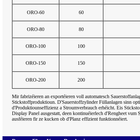
ORO-60
60
ORO-80
80
ORO-100
100
ORO-150
150
ORO-200
200
Mir fabrizéieren an exportéieren voll automatesch Sauerstoffanlag
Stickstoffproduktioun. D'Sauerstoffzylinder Füllanlagen sinn opt
d'Produktiounseffizienz a Stroumverbrauch erhéicht. Eis Stickst
Display Panel ausgestatt, deen kontinuéierlech d'Rengheet vum 
ausféieren fir ze kucken ob d'Planz effizient funktionnéiert.