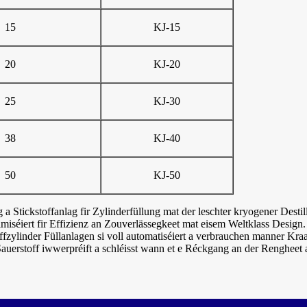
15
KJ-15
20
KJ-20
25
KJ-30
38
KJ-40
50
KJ-50
 a Stickstoffanlag fir Zylinderfüllung mat der leschter kryogener Destil
imiséiert fir Effizienz an Zouverlässegkeet mat eisem Weltklass Desig
offzylinder Füllanlagen si voll automatiséiert a verbrauchen manner Kr
Sauerstoff iwwerpréift a schléisst wann et e Réckgang an der Rengheet