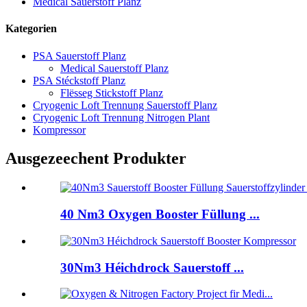
Medical Sauerstoff Planz
Kategorien
PSA Sauerstoff Planz
Medical Sauerstoff Planz
PSA Stéckstoff Planz
Flësseg Stickstoff Planz
Cryogenic Loft Trennung Sauerstoff Planz
Cryogenic Loft Trennung Nitrogen Plant
Kompressor
Ausgezeechent Produkter
40 Nm3 Oxygen Booster Füllung ...
30Nm3 Héichdrock Sauerstoff ...