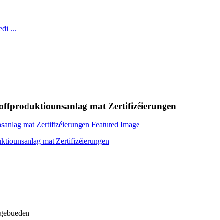
toffproduktiounsanlag mat Zertifizéierungen
 ugebueden