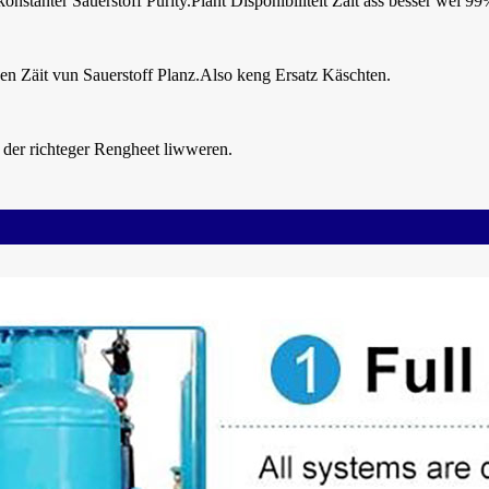
onstanter Sauerstoff Purity.Plant Disponibilitéit Zäit ass besser wéi 9
en Zäit vun Sauerstoff Planz.Also keng Ersatz Käschten.
 der richteger Rengheet liwweren.