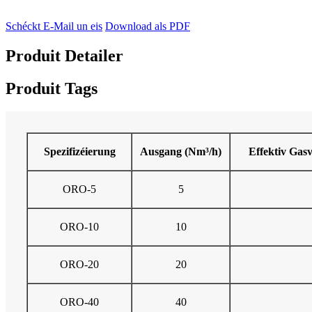
Schéckt E-Mail un eis
Download als PDF
Produit Detailer
Produit Tags
Spezifizéierung
Ausgang (Nm³/h)
Effektiv Gas
ORO-5
5
ORO-10
10
ORO-20
20
ORO-40
40