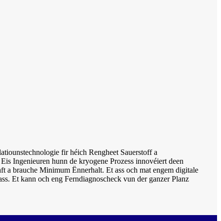
latiounstechnologie fir héich Rengheet Sauerstoff a
n. Eis Ingenieuren hunn de kryogene Prozess innovéiert deen
aaft a brauche Minimum Ënnerhalt. Et ass och mat engem digitale
 ass. Et kann och eng Ferndiagnoscheck vun der ganzer Planz