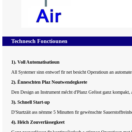
Technesch Fonctiounen
1). Voll Automatisatioun
All Systemer sinn entworf fir net besicht Operatioun an automa
2). Ënneschten Plaz Noutwendegkeete
Den Design an Instrument mécht d'Planz Gréisst ganz kompakt, A
3). Schnell Start-up
D'Startzäit ass nëmme 5 Minutten fir gewënschte Sauerstoffrei
4). Héich Zouverlässegkeet