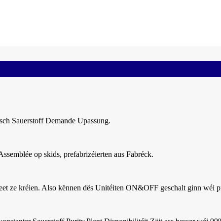
tesch Sauerstoff Demande Upassung.
ssemblée op skids, prefabrizéierten aus Fabréck.
nheet ze kréien. Also kënnen dës Unitéiten ON&OFF geschalt ginn wéi 