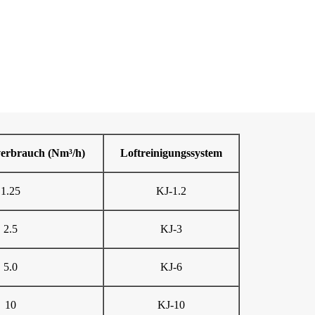
verbrauch (Nm³/h)
Loftreinigungssystem
1.25
KJ-1.2
2.5
KJ-3
5.0
KJ-6
10
KJ-10