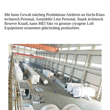
Mir hunn Gewalt mächteg Produktioun Atelieren an éischt-Klass
technesch Personal, Assemblée Linn Personal, Staark technesch
Reserve Kraaft, kann MÉI Sätz vu grousse cryogene Loft
Equipement zesummen gläichzäiteg produzéiere.