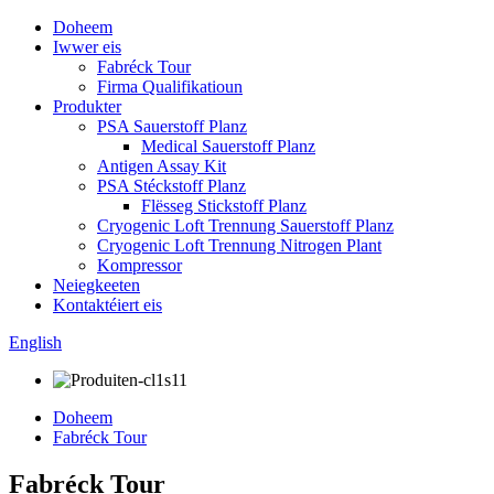
Doheem
Iwwer eis
Fabréck Tour
Firma Qualifikatioun
Produkter
PSA Sauerstoff Planz
Medical Sauerstoff Planz
Antigen Assay Kit
PSA Stéckstoff Planz
Flësseg Stickstoff Planz
Cryogenic Loft Trennung Sauerstoff Planz
Cryogenic Loft Trennung Nitrogen Plant
Kompressor
Neiegkeeten
Kontaktéiert eis
English
Doheem
Fabréck Tour
Fabréck Tour