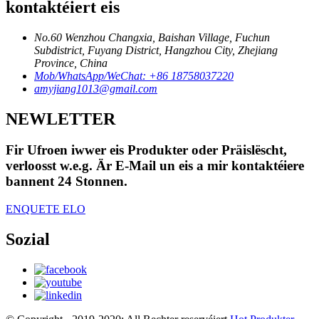
kontaktéiert eis
No.60 Wenzhou Changxia, Baishan Village, Fuchun
Subdistrict, Fuyang District, Hangzhou City, Zhejiang
Province, China
Mob/WhatsApp/WeChat: +86 18758037220
amyjiang1013@gmail.com
NEWLETTER
Fir Ufroen iwwer eis Produkter oder Präislëscht,
verloosst w.e.g. Är E-Mail un eis a mir kontaktéiere
bannent 24 Stonnen.
ENQUETE ELO
Sozial