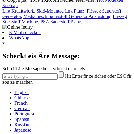
© Copyright - 2019-2020: All Rechter reservéiert.
Hot Produkter
-
Sitemap
Lng Kraaftwierk
,
Skid-Mounted Lng Planz
,
Flësseg Sauerstoff
Generator
,
Medizinesch Sauerstoff Generator Ausrüstung
,
Flësseg
Stickstoff Machine
,
PSA Sauerstoff Planz
,
E-Mail schécken
WhatsApp
x
Schéckt eis Äre Message:
Schreift äre Message hei a schéckt en un eis
Hit Enter fir ze sichen oder ESC fir
zou ze maachen
English
Chinese
French
German
Portuguese
Spanish
Russian
Japanese