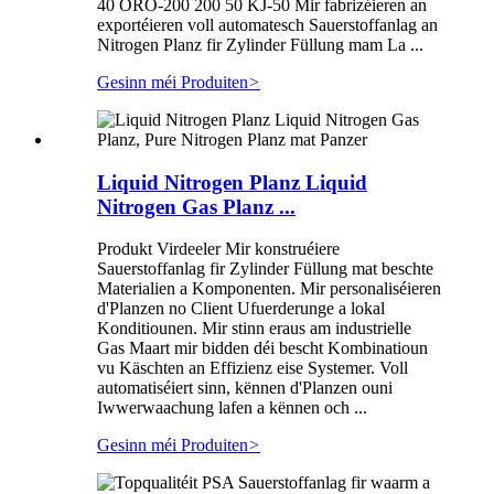
40 ORO-200 200 50 KJ-50 Mir fabrizéieren an
exportéieren voll automatesch Sauerstoffanlag an
Nitrogen Planz fir Zylinder Füllung mam La ...
Gesinn méi Produiten
>
Liquid Nitrogen Planz Liquid
Nitrogen Gas Planz ...
Produkt Virdeeler Mir konstruéiere
Sauerstoffanlag fir Zylinder Füllung mat beschte
Materialien a Komponenten. Mir personaliséieren
d'Planzen no Client Ufuerderunge a lokal
Konditiounen. Mir stinn eraus am industrielle
Gas Maart mir bidden déi bescht Kombinatioun
vu Käschten an Effizienz eise Systemer. Voll
automatiséiert sinn, kënnen d'Planzen ouni
Iwwerwaachung lafen a kënnen och ...
Gesinn méi Produiten
>