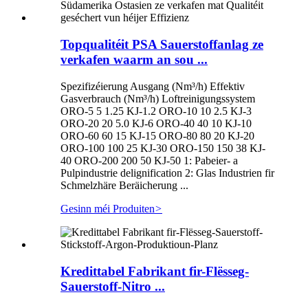
Topqualitéit PSA Sauerstoffanlag ze
verkafen waarm an sou ...
Spezifizéierung Ausgang (Nm³/h) Effektiv
Gasverbrauch (Nm³/h) Loftreinigungssystem
ORO-5 5 1.25 KJ-1.2 ORO-10 10 2.5 KJ-3
ORO-20 20 5.0 KJ-6 ORO-40 40 10 KJ-10
ORO-60 60 15 KJ-15 ORO-80 80 20 KJ-20
ORO-100 100 25 KJ-30 ORO-150 150 38 KJ-
40 ORO-200 200 50 KJ-50 1: Pabeier- a
Pulpindustrie delignification 2: Glas Industrien fir
Schmelzhäre Beräicherung ...
Gesinn méi Produiten
>
Kredittabel Fabrikant fir-Flësseg-
Sauerstoff-Nitro ...