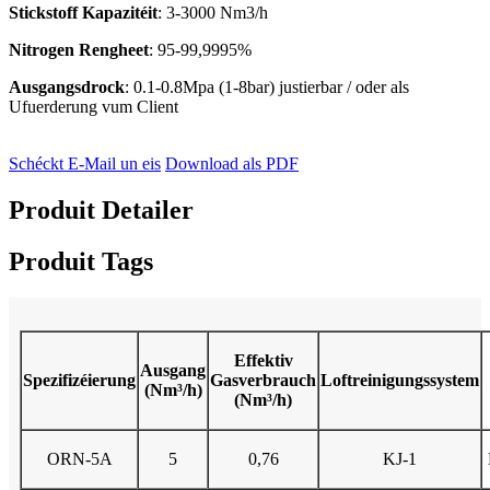
Stickstoff Kapazitéit
: 3-3000 Nm3/h
Nitrogen Rengheet
: 95-99,9995%
Ausgangsdrock
: 0.1-0.8Mpa (1-8bar) justierbar / oder als
Ufuerderung vum Client
Schéckt E-Mail un eis
Download als PDF
Produit Detailer
Produit Tags
Effektiv
Ausgang
Spezifizéierung
Gasverbrauch
Loftreinigungssystem
(Nm³/h)
(Nm³/h)
ORN-5A
5
0,76
KJ-1