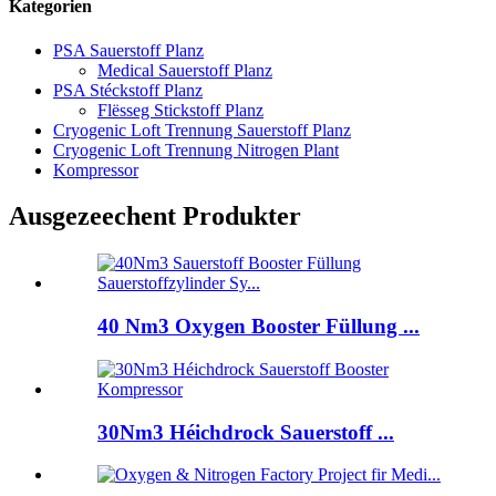
Kategorien
PSA Sauerstoff Planz
Medical Sauerstoff Planz
PSA Stéckstoff Planz
Flësseg Stickstoff Planz
Cryogenic Loft Trennung Sauerstoff Planz
Cryogenic Loft Trennung Nitrogen Plant
Kompressor
Ausgezeechent Produkter
40 Nm3 Oxygen Booster Füllung ...
30Nm3 Héichdrock Sauerstoff ...