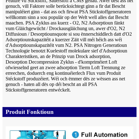
Feature vu Stickstoff, Sauerstoff a CMS genau. Awer dëst ass net
genuch, vill Faktore solle berücksichtegt ginn a fir dat Bescht
manipuléiert ginn - dat ass och firwat PSA Stickstoffgeneratoren
wëllkomm sinn a sou populär op der Welt well alles dat Bescht
maachen. PSA Zyklus ass kuerz - O2, N2 Adsorptioun fänkt
vum Gläichgewiicht / Drockausgläichung un, awer d'O2, N2
Diffusioun / Desorptiounsquote si sou ënnerschiddlech datt d'O2
Adsorptiounskapazitéit a kuerzer Zäit vill méi héich ass wéi
d'Adsorptiounskapazitéit vum N2. PSA Nitrogen Generatioun
Technologie benotzt Kuelestoff molekulare sief d'Adsorptioun
Charakteristiken, an de Prinzip vun Drock adsorption,
Desorption Decompression Zyklus - d'kompriméiert Loft
ofwiesselnd geet an zwee adsorption Tierm Loft Trennung ze
erreechen, doduerch eng kontinuéierlech Flux vum Produit
Stéckstoff produzéiert. Wéi och ëmmer dës ze wëssen ass net
genuch - haten all dës op déi bescht an all PSA
Stickstoffgeneratoren entwéckelt.
Produit Fonktioun