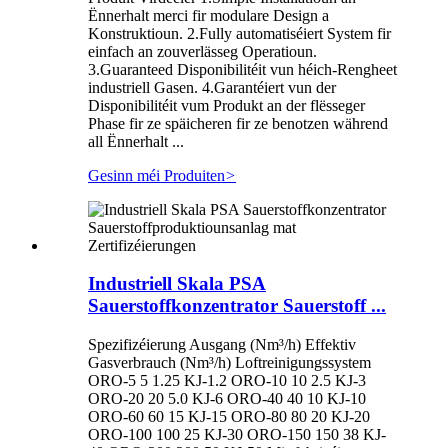
Ënnerhalt merci fir modulare Design a
Konstruktioun. 2.Fully automatiséiert System fir
einfach an zouverlässeg Operatioun.
3.Guaranteed Disponibilitéit vun héich-Rengheet
industriell Gasen. 4.Garantéiert vun der
Disponibilitéit vum Produkt an der flësseger
Phase fir ze späicheren fir ze benotzen während
all Ënnerhalt ...
Gesinn méi Produiten
>
Industriell Skala PSA
Sauerstoffkonzentrator Sauerstoff ...
Spezifizéierung Ausgang (Nm³/h) Effektiv
Gasverbrauch (Nm³/h) Loftreinigungssystem
ORO-5 5 1.25 KJ-1.2 ORO-10 10 2.5 KJ-3
ORO-20 20 5.0 KJ-6 ORO-40 40 10 KJ-10
ORO-60 60 15 KJ-15 ORO-80 80 20 KJ-20
ORO-100 100 25 KJ-30 ORO-150 150 38 KJ-