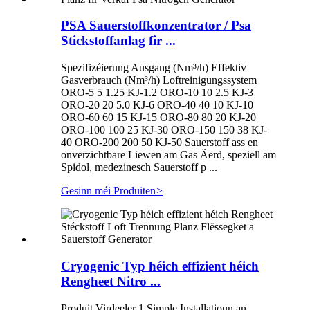
PSA Sauerstoffkonzentrator / Psa
Stickstoffanlag fir ...
Spezifizéierung Ausgang (Nm³/h) Effektiv
Gasverbrauch (Nm³/h) Loftreinigungssystem
ORO-5 5 1.25 KJ-1.2 ORO-10 10 2.5 KJ-3
ORO-20 20 5.0 KJ-6 ORO-40 40 10 KJ-10
ORO-60 60 15 KJ-15 ORO-80 80 20 KJ-20
ORO-100 100 25 KJ-30 ORO-150 150 38 KJ-
40 ORO-200 200 50 KJ-50 Sauerstoff ass en
onverzichtbare Liewen am Gas Äerd, speziell am
Spidol, medezinesch Sauerstoff p ...
Gesinn méi Produiten
>
Cryogenic Typ héich effizient héich
Rengheet Nitro ...
Produit Virdeeler 1.Simple Installatioun an