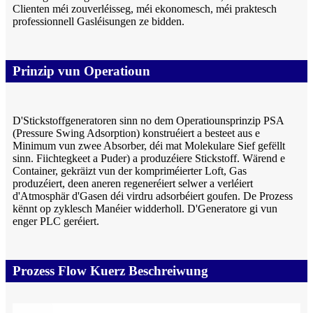
Clienten méi zouverléisseg, méi ekonomesch, méi praktesch
professionnell Gasléisungen ze bidden.
Prinzip vun Operatioun
D'Stickstoffgeneratoren sinn no dem Operatiounsprinzip PSA
(Pressure Swing Adsorption) konstruéiert a besteet aus e
Minimum vun zwee Absorber, déi mat Molekulare Sief gefëllt
sinn. Fiichtegkeet a Puder) a produzéiere Stickstoff. Wärend e
Container, gekräizt vun der kompriméierter Loft, Gas
produzéiert, deen aneren regeneréiert selwer a verléiert
d'Atmosphär d'Gasen déi virdru adsorbéiert goufen. De Prozess
kënnt op zyklesch Manéier widderholl. D'Generatore gi vun
enger PLC geréiert.
Prozess Flow Kuerz Beschreiwung