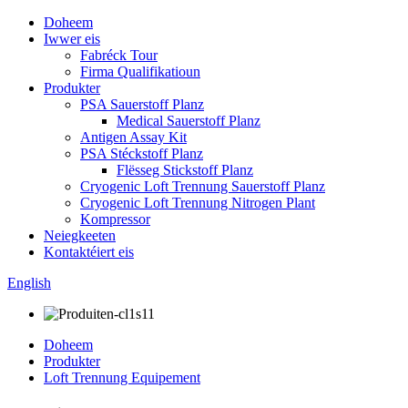
Doheem
Iwwer eis
Fabréck Tour
Firma Qualifikatioun
Produkter
PSA Sauerstoff Planz
Medical Sauerstoff Planz
Antigen Assay Kit
PSA Stéckstoff Planz
Flësseg Stickstoff Planz
Cryogenic Loft Trennung Sauerstoff Planz
Cryogenic Loft Trennung Nitrogen Plant
Kompressor
Neiegkeeten
Kontaktéiert eis
English
Doheem
Produkter
Loft Trennung Equipement