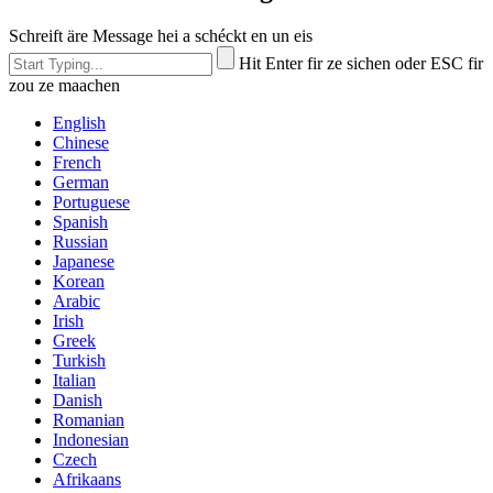
Schreift äre Message hei a schéckt en un eis
Hit Enter fir ze sichen oder ESC fir
zou ze maachen
English
Chinese
French
German
Portuguese
Spanish
Russian
Japanese
Korean
Arabic
Irish
Greek
Turkish
Italian
Danish
Romanian
Indonesian
Czech
Afrikaans