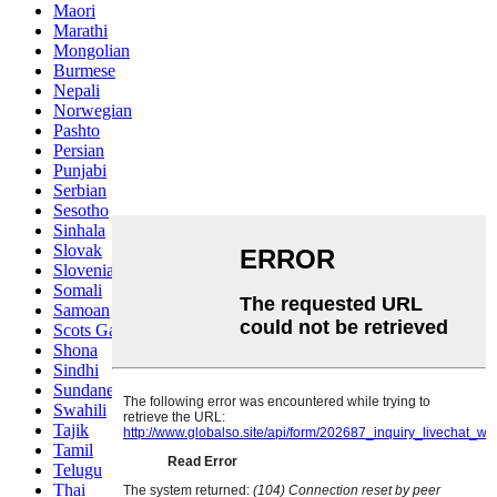
Maori
Marathi
Mongolian
Burmese
Nepali
Norwegian
Pashto
Persian
Punjabi
Serbian
Sesotho
Sinhala
Slovak
Slovenian
Somali
Samoan
Scots Gaelic
Shona
Sindhi
Sundanese
Swahili
Tajik
Tamil
Telugu
Thai