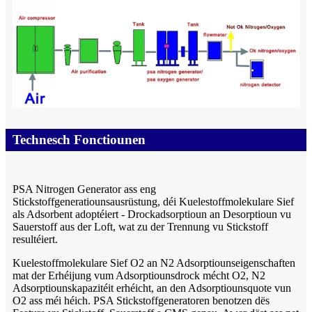
Technesch Fonctiounen
PSA Nitrogen Generator ass eng
Stickstoffgeneratiounsausrüstung, déi Kuelestoffmolekulare Sief
als Adsorbent adoptéiert - Drockadsorptioun an Desorptioun vu
Sauerstoff aus der Loft, wat zu der Trennung vu Stickstoff
resultéiert.
Kuelestoffmolekulare Sief O2 an N2 Adsorptiounseigenschaften
mat der Erhéijung vum Adsorptiounsdrock mécht O2, N2
Adsorptiounskapazitéit erhéicht, an den Adsorptiounsquote vun
O2 ass méi héich. PSA Stickstoffgeneratoren benotzen dës