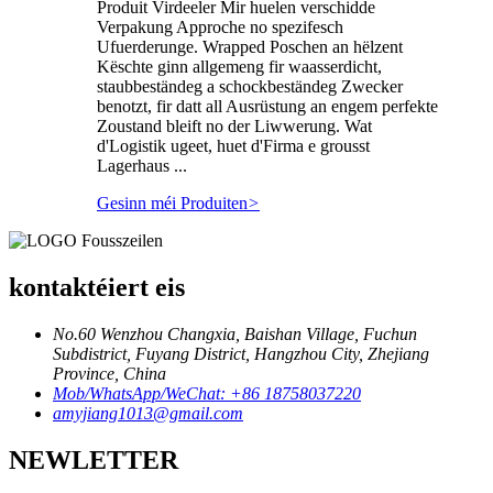
Produit Virdeeler Mir huelen verschidde
Verpakung Approche no spezifesch
Ufuerderunge. Wrapped Poschen an hëlzent
Këschte ginn allgemeng fir waasserdicht,
staubbeständeg a schockbeständeg Zwecker
benotzt, fir datt all Ausrüstung an engem perfekte
Zoustand bleift no der Liwwerung. Wat
d'Logistik ugeet, huet d'Firma e grousst
Lagerhaus ...
Gesinn méi Produiten
>
kontaktéiert eis
No.60 Wenzhou Changxia, Baishan Village, Fuchun
Subdistrict, Fuyang District, Hangzhou City, Zhejiang
Province, China
Mob/WhatsApp/WeChat: +86 18758037220
amyjiang1013@gmail.com
NEWLETTER