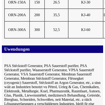
ORN-150A
150
26.5
KJ-30
ORN-200A
200
35,5
KJ-40
ORN-300A
300
52,5
KJ-60
Uwendungen
PSA Stéckstoff Generator, PSA Sauerstoff purifier, PSA
Stéckstoff purifier, Waasserstoff Generator, VPSA Sauerstoff
Generator, VSA Sauerstoff Generator, Membran Sauerstoff
Generator, Membran Stéckstoff Generator, Flëssegket
(cryogenic) Sauerstoff, Stéckstoff an Argon Generator, etc, a sinn
wäit an Industrien benotzt vu Pëtrol, Ueleg & Gas, Chemikalien,
Elektronik, Metallurgie, Kuel, Pharmazeutik, Raumfaart, Autoen,
Glas, Plastik, Liewensmëttel, medizinesch Behandlung, Getreide,
Biergbau, Schneiden, Schweißen, neit Material, etc. a räich
Léisungserfarungen a verschiddenen Industrien, bleift fir eise