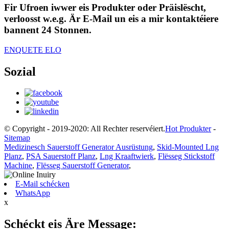
Fir Ufroen iwwer eis Produkter oder Präislëscht,
verloosst w.e.g. Är E-Mail un eis a mir kontaktéiere
bannent 24 Stonnen.
ENQUETE ELO
Sozial
© Copyright - 2019-2020: All Rechter reservéiert.
Hot Produkter
-
Sitemap
Medizinesch Sauerstoff Generator Ausrüstung
,
Skid-Mounted Lng
Planz
,
PSA Sauerstoff Planz
,
Lng Kraaftwierk
,
Flësseg Stickstoff
Machine
,
Flësseg Sauerstoff Generator
,
E-Mail schécken
WhatsApp
x
Schéckt eis Äre Message: