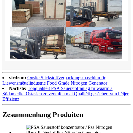
virdrun:
Onsite Stickstoffverpackungsmaschinn fir
Liewensmëttelindustrie Food Grade Nitrogen Generator
Nächste:
Topqualitéit PSA Sauerstoffanlag fir waarm a
Südamerika Ostasien ze verkafen mat Qualitéit geséchert vun héijer
Effizienz
Zesummenhang Produiten