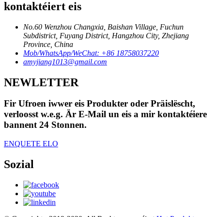
kontaktéiert eis
No.60 Wenzhou Changxia, Baishan Village, Fuchun
Subdistrict, Fuyang District, Hangzhou City, Zhejiang
Province, China
Mob/WhatsApp/WeChat: +86 18758037220
amyjiang1013@gmail.com
NEWLETTER
Fir Ufroen iwwer eis Produkter oder Präislëscht,
verloosst w.e.g. Är E-Mail un eis a mir kontaktéiere
bannent 24 Stonnen.
ENQUETE ELO
Sozial