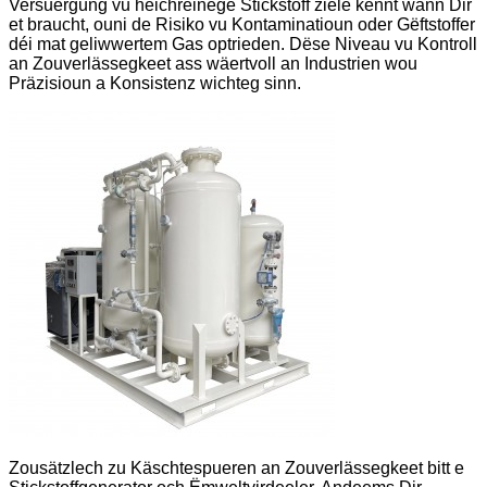
Versuergung vu héichreinege Stickstoff ziele kënnt wann Dir
et braucht, ouni de Risiko vu Kontaminatioun oder Gëftstoffer
déi mat geliwwertem Gas optrieden. Dëse Niveau vu Kontroll
an Zouverlässegkeet ass wäertvoll an Industrien wou
Präzisioun a Konsistenz wichteg sinn.
Zousätzlech zu Käschtespueren an Zouverlässegkeet bitt e