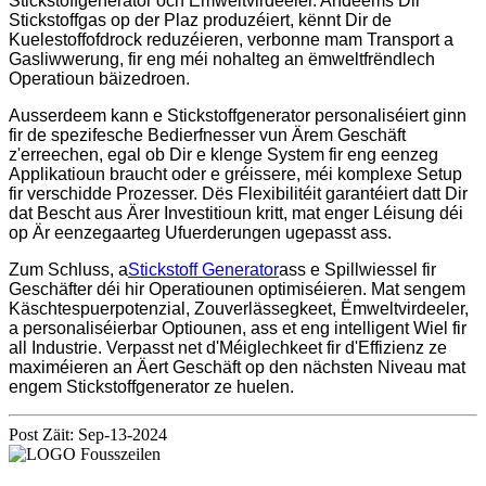
Stickstoffgenerator och Ëmweltvirdeeler. Andeems Dir
Stickstoffgas op der Plaz produzéiert, kënnt Dir de
Kuelestoffofdrock reduzéieren, verbonne mam Transport a
Gasliwwerung, fir eng méi nohalteg an ëmweltfrëndlech
Operatioun bäizedroen.
Ausserdeem kann e Stickstoffgenerator personaliséiert ginn
fir de spezifesche Bedierfnesser vun Ärem Geschäft
z'erreechen, egal ob Dir e klenge System fir eng eenzeg
Applikatioun braucht oder e gréissere, méi komplexe Setup
fir verschidde Prozesser. Dës Flexibilitéit garantéiert datt Dir
dat Bescht aus Ärer Investitioun kritt, mat enger Léisung déi
op Är eenzegaarteg Ufuerderungen ugepasst ass.
Zum Schluss, a
Stickstoff Generator
ass e Spillwiessel fir
Geschäfter déi hir Operatiounen optimiséieren. Mat sengem
Käschtespuerpotenzial, Zouverlässegkeet, Ëmweltvirdeeler,
a personaliséierbar Optiounen, ass et eng intelligent Wiel fir
all Industrie. Verpasst net d'Méiglechkeet fir d'Effizienz ze
maximéieren an Äert Geschäft op den nächsten Niveau mat
engem Stickstoffgenerator ze huelen.
Post Zäit: Sep-13-2024