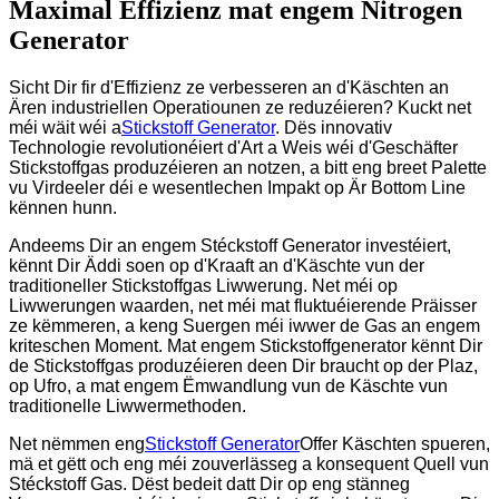
Maximal Effizienz mat engem Nitrogen
Generator
Sicht Dir fir d'Effizienz ze verbesseren an d'Käschten an
Ären industriellen Operatiounen ze reduzéieren? Kuckt net
méi wäit wéi a
Stickstoff Generator
. Dës innovativ
Technologie revolutionéiert d'Art a Weis wéi d'Geschäfter
Stickstoffgas produzéieren an notzen, a bitt eng breet Palette
vu Virdeeler déi e wesentlechen Impakt op Är Bottom Line
kënnen hunn.
Andeems Dir an engem Stéckstoff Generator investéiert,
kënnt Dir Äddi soen op d'Kraaft an d'Käschte vun der
traditioneller Stickstoffgas Liwwerung. Net méi op
Liwwerungen waarden, net méi mat fluktuéierende Präisser
ze këmmeren, a keng Suergen méi iwwer de Gas an engem
kriteschen Moment. Mat engem Stickstoffgenerator kënnt Dir
de Stickstoffgas produzéieren deen Dir braucht op der Plaz,
op Ufro, a mat engem Ëmwandlung vun de Käschte vun
traditionelle Liwwermethoden.
Net nëmmen eng
Stickstoff Generator
Offer Käschten spueren,
mä et gëtt och eng méi zouverlässeg a konsequent Quell vun
Stéckstoff Gas. Dëst bedeit datt Dir op eng stänneg