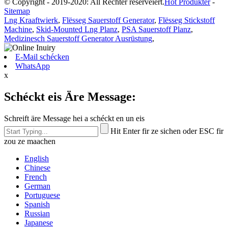
© Copyright - 2019-2020: All Rechter reservéiert.
Hot Produkter
-
Sitemap
Lng Kraaftwierk
,
Flësseg Sauerstoff Generator
,
Flësseg Stickstoff
Machine
,
Skid-Mounted Lng Planz
,
PSA Sauerstoff Planz
,
Medizinesch Sauerstoff Generator Ausrüstung
,
E-Mail schécken
WhatsApp
x
Schéckt eis Äre Message:
Schreift äre Message hei a schéckt en un eis
Hit Enter fir ze sichen oder ESC fir
zou ze maachen
English
Chinese
French
German
Portuguese
Spanish
Russian
Japanese