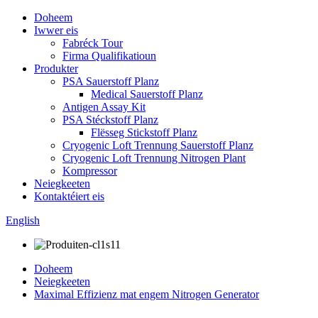
Doheem
Iwwer eis
Fabréck Tour
Firma Qualifikatioun
Produkter
PSA Sauerstoff Planz
Medical Sauerstoff Planz
Antigen Assay Kit
PSA Stéckstoff Planz
Flësseg Stickstoff Planz
Cryogenic Loft Trennung Sauerstoff Planz
Cryogenic Loft Trennung Nitrogen Plant
Kompressor
Neiegkeeten
Kontaktéiert eis
English
Doheem
Neiegkeeten
Maximal Effizienz mat engem Nitrogen Generator