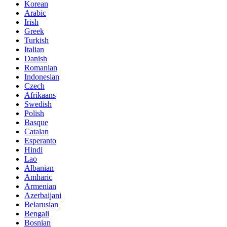
Korean
Arabic
Irish
Greek
Turkish
Italian
Danish
Romanian
Indonesian
Czech
Afrikaans
Swedish
Polish
Basque
Catalan
Esperanto
Hindi
Lao
Albanian
Amharic
Armenian
Azerbaijani
Belarusian
Bengali
Bosnian