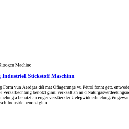
Industriell Stickstoff Maschinn
eng Form vun Äerdgas déi mat Oflagerunge vu Pëtrol fonnt gëtt, entwed
eraarbechtung benotzt ginn: verkaaft an an d'Naturgasverdeelungsnetze
Erhuelung a benotzt an enger verstäerkter Uelegwidderhuelung, ëmgewan
sch Industrie benotzt ginn.