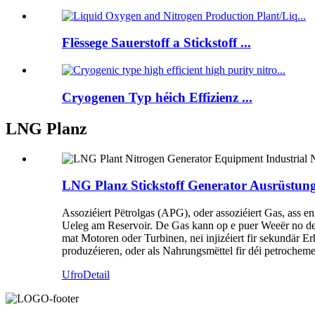
Flëssege Sauerstoff a Stickstoff ...
Cryogenen Typ héich Effizienz ...
LNG Planz
LNG Planz Stickstoff Generator Ausrüstung 
Assoziéiert Pëtrolgas (APG), oder assoziéiert Gas, ass 
Ueleg am Reservoir. De Gas kann op e puer Weeër no der V
mat Motoren oder Turbinen, nei injizéiert fir sekundär 
produzéieren, oder als Nahrungsmëttel fir déi petrocheme
Ufro
Detail