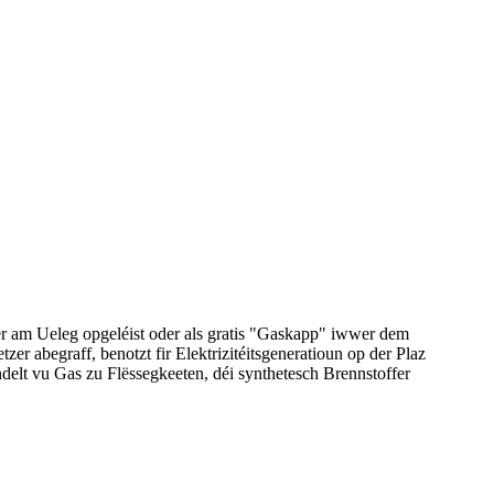
er am Ueleg opgeléist oder als gratis "Gaskapp" iwwer dem
r abegraff, benotzt fir Elektrizitéitsgeneratioun op der Plaz
delt vu Gas zu Flëssegkeeten, déi synthetesch Brennstoffer