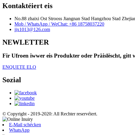
Kontaktéiert eis
No.88 zhaixi Ost Strooss Jiangnan Stad Hangzhou Stad Zhejia
Mob / WhatsApp / WeChat: +86 18758037220
jjx1013@126.com
NEWLETTER
Fir Ufroen iwwer eis Produkter oder Präislëscht, git
ENQUETE ELO
Sozial
© Copyright - 2019-2020: All Rechter reservéiert.
E-Mail schécken
WhatsApp