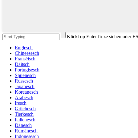
Klickt op Enter fir ze sichen oder 
Englesch
Chineesesch
Franséisch
Däitsch
Portugisesch
Spuenesch
Russesch
Japanesch
Koreanesch
Arabesch
Iresch
Griichesch
Tierkesch
Italienesch
Dänesch
Rumänesch
Indonesesch