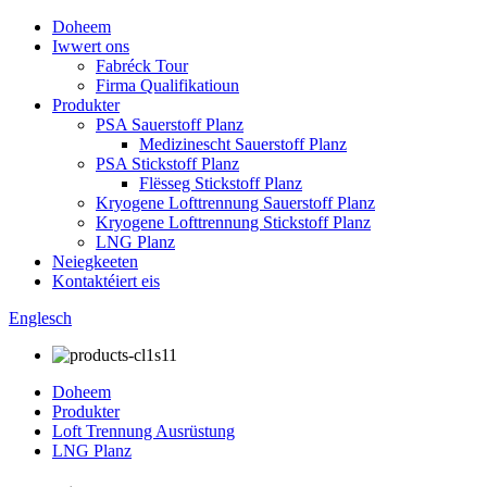
Doheem
Iwwert ons
Fabréck Tour
Firma Qualifikatioun
Produkter
PSA Sauerstoff Planz
Medizinescht Sauerstoff Planz
PSA Stickstoff Planz
Flësseg Stickstoff Planz
Kryogene Lofttrennung Sauerstoff Planz
Kryogene Lofttrennung Stickstoff Planz
LNG Planz
Neiegkeeten
Kontaktéiert eis
Englesch
Doheem
Produkter
Loft Trennung Ausrüstung
LNG Planz