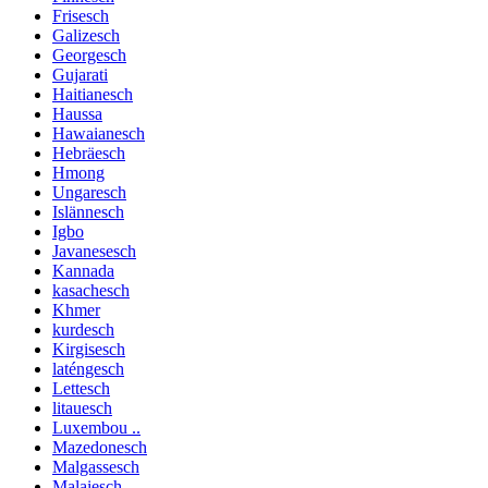
Frisesch
Galizesch
Georgesch
Gujarati
Haitianesch
Haussa
Hawaianesch
Hebräesch
Hmong
Ungaresch
Islännesch
Igbo
Javanesesch
Kannada
kasachesch
Khmer
kurdesch
Kirgisesch
laténgesch
Lettesch
litauesch
Luxembou ..
Mazedonesch
Malgassesch
Malaiesch