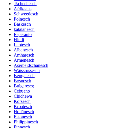
Tschechesch
Afrikaans
Schweedesch
Polnesch
Baskesch
katalanesch
Esperanto
Hindi
Laotesch
Albanesch
Amharesch
Armenesch
Aserbaidschanesch
Wäissrussesch
Bengalesch
Bosnesch
Bulgarescg
Cebuano
Chichewa
Korsesch
Kroatesch
Hollänesch
Estonesch
Philippinesch
Finnesch