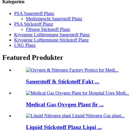
Kategorien
PSA Sauerstoff Planz
Medizinescht Sauerstoff Planz
PSA Stickstoff Planz
Flësseg Stickstoff Planz
Kryogene Lofttrennung Sauerstoff Planz
Kryogene Lofttrennung Stickstoff Planz
LNG Planz
Featured Produkter
Sauerstoff & Stickstoff Fakt ...
Medical Gas Oxygen Plant fir ...
Liquid Stickstoff Planz Liqui ...