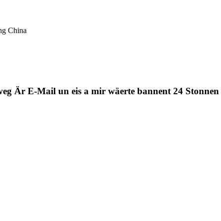
ng China
t weg Är E-Mail un eis a mir wäerte bannent 24 Stonnen